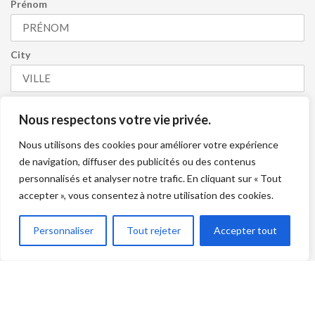
Prénom
City
Numéro de cellulaire
Nous respectons votre vie privée.
Nous utilisons des cookies pour améliorer votre expérience
de navigation, diffuser des publicités ou des contenus
personnalisés et analyser notre trafic. En cliquant sur « Tout
J’accepte de recevoir l’infolettre et je comprends que je
accepter », vous consentez à notre utilisation des cookies.
peux me désabonner en tout temps.
S'INSCRIRE
Personnaliser
Tout rejeter
Accepter tout
Alliance Terre et Mer ©