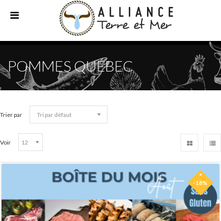
POMMES QUÉBEC
Trier par
Voir
-18%