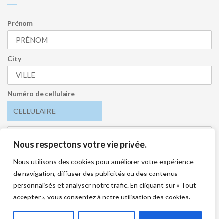
Prénom
City
Numéro de cellulaire
Nous respectons votre vie privée.
J’accepte de recevoir l’infolettre et je comprends que je
peux me désabonner en tout temps.
Nous utilisons des cookies pour améliorer votre expérience
de navigation, diffuser des publicités ou des contenus
S'INSCRIRE
personnalisés et analyser notre trafic. En cliquant sur « Tout
accepter », vous consentez à notre utilisation des cookies.