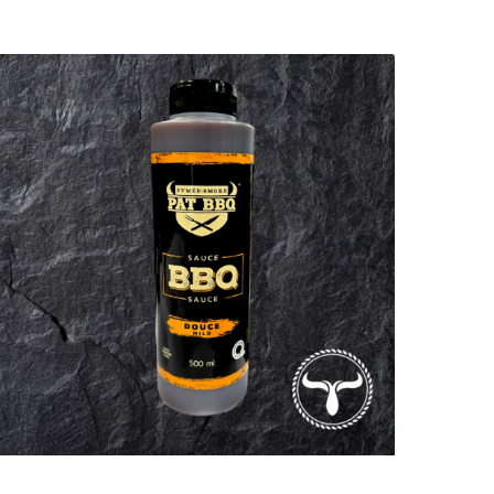
prix :
25.00$
à
200.00$