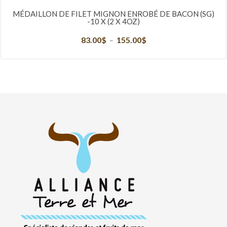
MÉDAILLON DE FILET MIGNON ENROBÉ DE BACON (SG)
-10 X (2 X 4OZ)
83.00
$
155.00
$
Plage
–
de
prix :
83.00$
à
155.00$