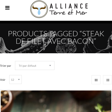
PRODUCTS TAGGED “STEAK
DE FILET AVEC BACON”
Trier par
Voir