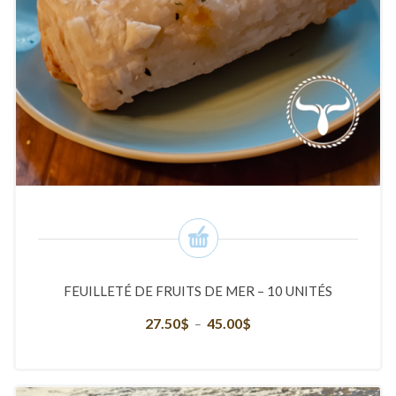
FEUILLETÉ DE FRUITS DE MER – 10 UNITÉS
27.50
$
45.00
$
Plage
–
de
prix :
27.50$
à