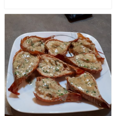
prix :
35.00$
à
60.00$