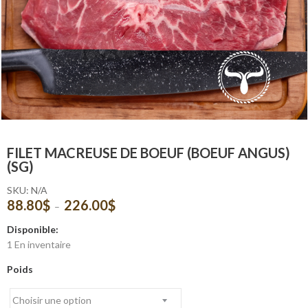
FILET MACREUSE DE BOEUF (BOEUF ANGUS)
(SG)
SKU:
N/A
88.80
$
226.00
$
Plage
–
de
Disponible:
prix :
1 En inventaire
88.80$
à
Poids
226.00$