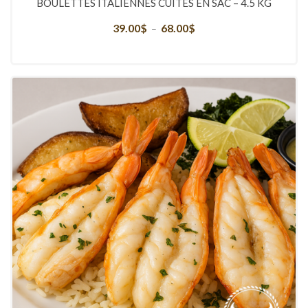
BOULETTES ITALIENNES CUITES EN SAC – 4.5 KG
39.00
$
68.00
$
Plage
–
de
prix :
39.00$
à
68.00$