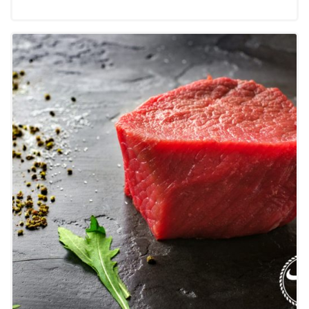
prix :
43.00$
à
75.00$