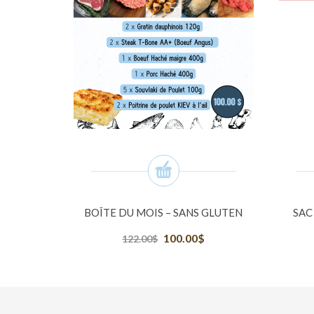
BOÎTE DU MOIS – SANS GLUTEN
SAC
Le
100.00
$
Le
122.00
$
prix
prix
initial
actuel
était :
est :
122.00$.
100.00$.