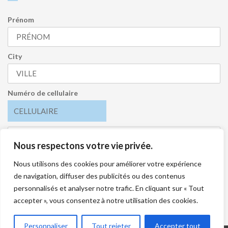
Prénom
City
Numéro de cellulaire
Nous respectons votre vie privée.
J’accepte de recevoir l’infolettre et je comprends que je
peux me désabonner en tout temps.
Nous utilisons des cookies pour améliorer votre expérience
de navigation, diffuser des publicités ou des contenus
S'INSCRIRE
personnalisés et analyser notre trafic. En cliquant sur « Tout
accepter », vous consentez à notre utilisation des cookies.
Personnaliser
Tout rejeter
Accepter tout