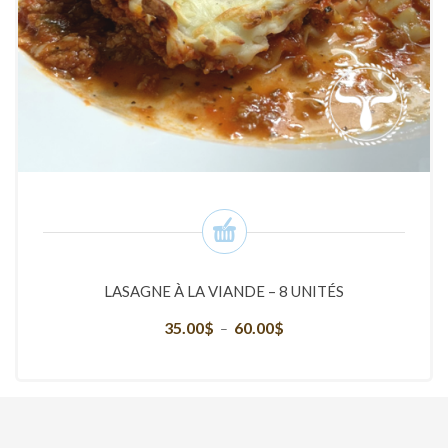
LASAGNE À LA VIANDE – 8 UNITÉS
35.00
$
60.00
$
Plage
–
de
prix :
35.00$
à
60.00$