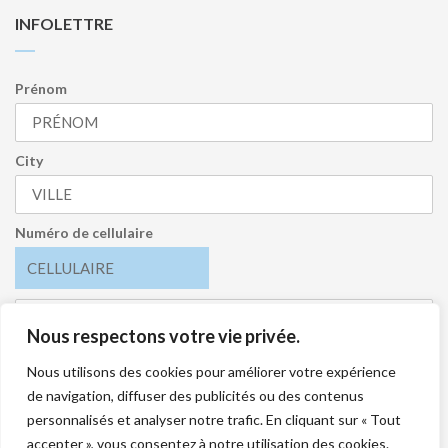
INFOLETTRE
Prénom
City
Numéro de cellulaire
Nous respectons votre vie privée.
J’accepte de recevoir l’infolettre et je comprends que je
peux me désabonner en tout temps.
Nous utilisons des cookies pour améliorer votre expérience
de navigation, diffuser des publicités ou des contenus
S'INSCRIRE
personnalisés et analyser notre trafic. En cliquant sur « Tout
accepter », vous consentez à notre utilisation des cookies.