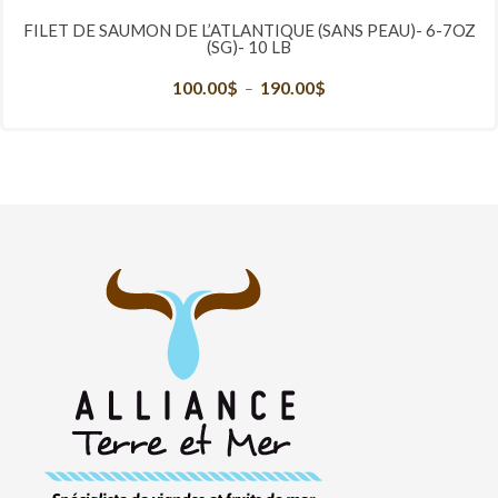
FILET DE SAUMON DE L’ATLANTIQUE (SANS PEAU)- 6-7OZ
(SG)- 10 LB
100.00
$
190.00
$
Plage
–
de
prix :
100.00$
à
190.00$