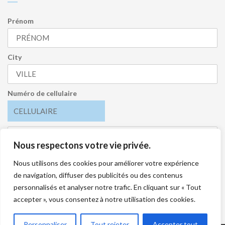
Prénom
City
Numéro de cellulaire
Nous respectons votre vie privée.
J’accepte de recevoir l’infolettre et je comprends que je
peux me désabonner en tout temps.
Nous utilisons des cookies pour améliorer votre expérience
de navigation, diffuser des publicités ou des contenus
S'INSCRIRE
personnalisés et analyser notre trafic. En cliquant sur « Tout
accepter », vous consentez à notre utilisation des cookies.
Personnaliser
Tout rejeter
Accepter tout