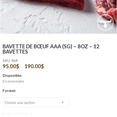
BAVETTE DE BŒUF AAA (SG) – 8OZ – 12
BAVETTES
SKU:
N/A
95.00
$
190.00
$
Plage
–
de
Disponible:
prix :
En inventaire
95.00$
à
Format
190.00$