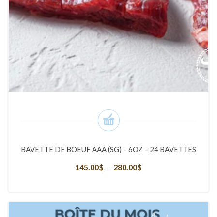
BAVETTE DE BOEUF AAA (SG) – 6OZ – 24 BAVETTES
145.00
$
280.00
$
Plage
–
de
prix :
145.00$
à
280.00$