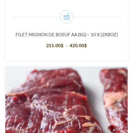
FILET MIGNON DE BOEUF AA (SG) – 10 X (2X8OZ)
215.00
$
420.00
$
Plage
–
de
prix :
215.00$
à
420.00$