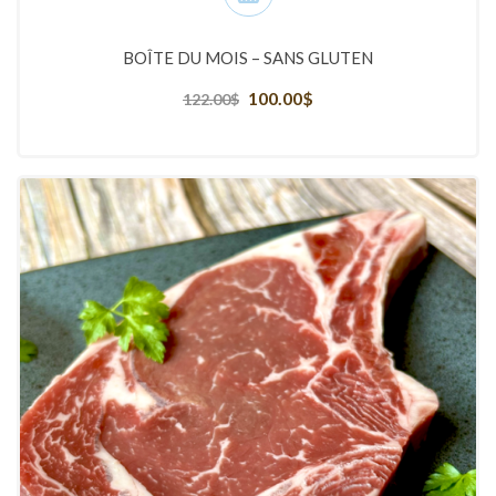
BOÎTE DU MOIS – SANS GLUTEN
Le
100.00
$
Le
122.00
$
prix
prix
initial
actuel
était :
est :
122.00$.
100.00$.