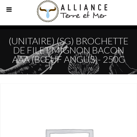
(UNITAIRE) (SG) BROCHETTE
DE FILET MIGNON BACON
AAA (BŒUF ANGUS)- 250G