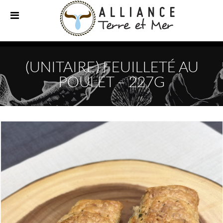
(UNITAIRE) FEUILLETÉ AU
POULET – 227G