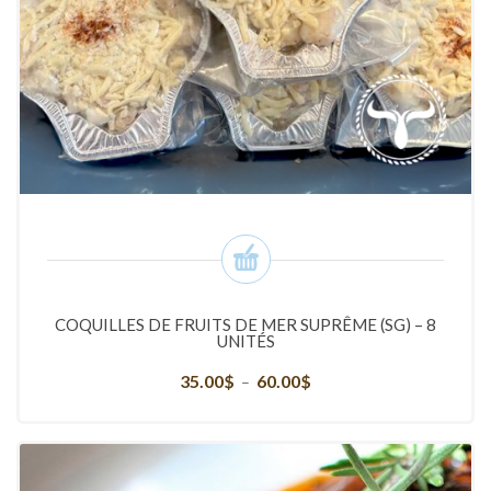
COQUILLES DE FRUITS DE MER SUPRÊME (SG) – 8
UNITÉS
35.00
$
60.00
$
Plage
–
de
prix :
35.00$
à
60.00$