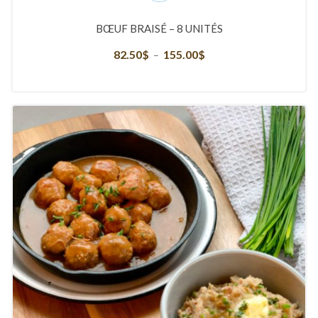
BŒUF BRAISÉ – 8 UNITÉS
82.50
$
155.00
$
Plage
–
de
prix :
82.50$
à
155.00$