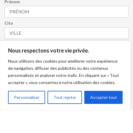
Prénom
City
Numéro de cellulaire
Nous respectons votre vie privée.
Nous utilisons des cookies pour améliorer votre expérience
de navigation, diffuser des publicités ou des contenus
personnalisés et analyser notre trafic. En cliquant sur « Tout
J’accepte de recevoir l’infolettre et je comprends que je
accepter », vous consentez à notre utilisation des cookies.
peux me désabonner en tout temps.
S'INSCRIRE
Personnaliser
Tout rejeter
Accepter tout
Alliance Terre et Mer ©