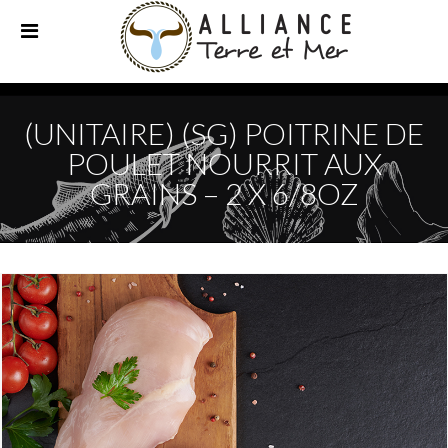
(UNITAIRE) (SG) POITRINE DE
POULET NOURRIT AUX
GRAINS – 2 X 6/8OZ