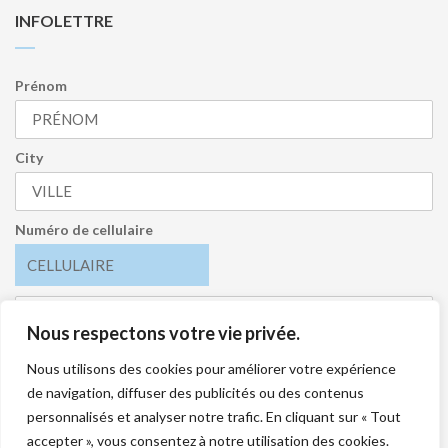
INFOLETTRE
Prénom
City
Numéro de cellulaire
Nous respectons votre vie privée.
J’accepte de recevoir l’infolettre et je comprends que je
peux me désabonner en tout temps.
Nous utilisons des cookies pour améliorer votre expérience
de navigation, diffuser des publicités ou des contenus
S'INSCRIRE
personnalisés et analyser notre trafic. En cliquant sur « Tout
accepter », vous consentez à notre utilisation des cookies.